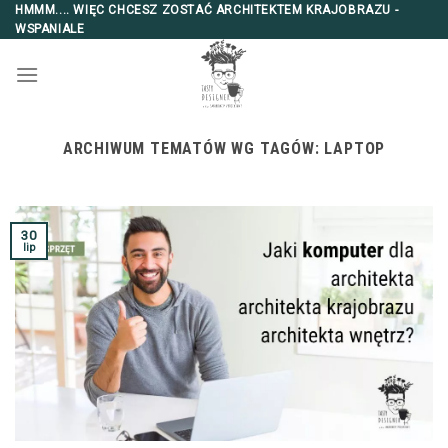
Skip
HMMM.... WIĘC CHCESZ ZOSTAĆ ARCHITEKTEM KRAJOBRAZU -
WSPANIALE
to
content
ARCHIWUM TEMATÓW WG TAGÓW:
LAPTOP
30
lip