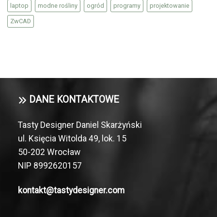
laptop
modne rośliny
ogród
programy
projektowanie
ZwCAD
DANE KONTAKTOWE
Tasty Designer Daniel Skarżyński
ul. Księcia Witolda 49, lok. 15
50-­202 Wrocław
NIP 8992620157
kontakt@tastydesigner.com